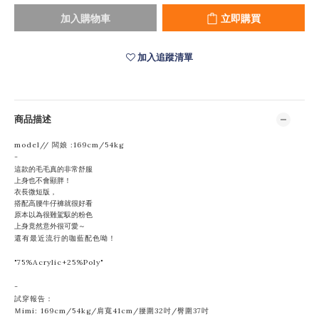
加入購物車
立即購買
加入追蹤清單
商品描述
model// 闆娘 :169cm/54kg
-
這款的毛毛真的非常舒服
上身也不會顯胖！
衣長微短版，
搭配高腰牛仔褲就很好看
原本以為很難駕馭的粉色
上身竟然意外很可愛～
還有最近流行的咖藍配色呦！
"
75%Acrylic+25%Poly"
-
試穿報告：
Ｍimi: 169cm/54kg/肩寬41cm/腰圍32吋/臀圍37吋