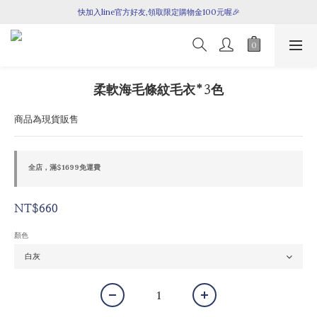
快加入line官方好友,領取限定購物金100元喔🎉
七月新品上架囉！
七月新品上架囉！
柔軟海毛條紋毛衣*3色
商品為現貨販售
全店，滿$1699免運費
NT$660
顏色