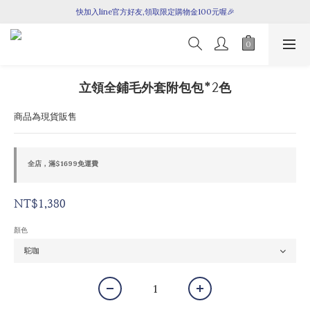
快加入line官方好友,領取限定購物金100元喔🎉
七月新品上架囉！
七月新品上架囉！
立領全鋪毛外套附包包*2色
商品為現貨販售
全店，滿$1699免運費
NT$1,380
顏色