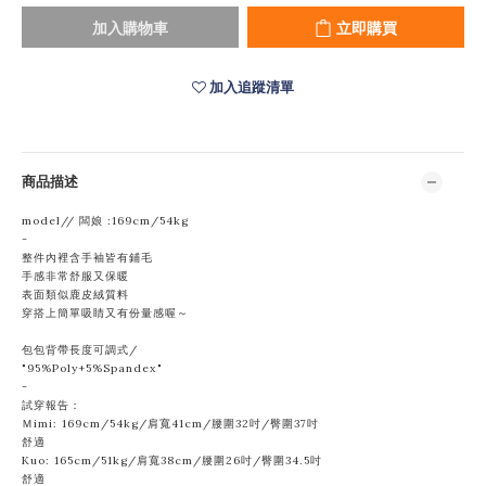
加入購物車
立即購買
加入追蹤清單
商品描述
model// 闆娘 :169cm/54kg
-
整件內裡含手袖皆有鋪毛
手感非常舒服又保暖
表面類似鹿皮絨質料
穿搭上簡單吸睛又有份量感喔～
包包背帶長度可調式/
"
95%Poly+5%Spandex"
-
試穿報告：
Ｍimi: 169cm/54kg/肩寬41cm/腰圍32吋/臀圍37吋
舒適
Kuo: 165cm/51kg/肩寬38cm/腰圍
26吋/臀圍34.5吋
舒適