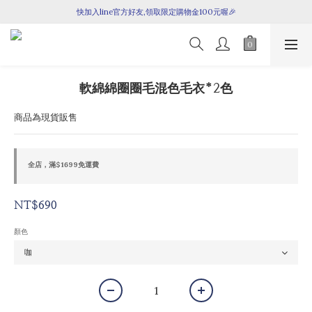
快加入line官方好友,領取限定購物金100元喔🎉
七月新品上架囉！
七月新品上架囉！
軟綿綿圈圈毛混色毛衣*2色
商品為現貨販售
全店，滿$1699免運費
NT$690
顏色