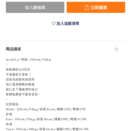
加入購物車
立即購買
加入追蹤清單
商品描述
model// 闆娘 :169cm/54kg
-
很親膚的QQ毛衣
手感蓬鬆又柔軟！
混色毛線顏色很漂亮
領口寬度剛剛好顯瘦
袖口及下擺處彈性收口
整體氛圍更可愛有造型～
-
試穿報告：
Ｍimi: 169cm/54kg/肩寬41cm/腰圍32吋/臀圍37吋
舒適
Kuo: 165cm/51kg/肩寬38cm/腰圍
26吋/臀圍34.5吋
舒適
Yaya: 159cm/48kg/肩寬41cm/腰圍26吋/臀圍34.5吋