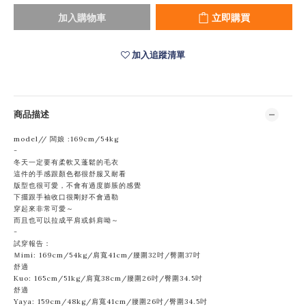
加入購物車
立即購買
加入追蹤清單
商品描述
model// 闆娘 :169cm/54kg
-
冬天一定要有柔軟又蓬鬆的毛衣
這件的手感跟顏色都很舒服又耐看
版型也很可愛，不會有過度膨脹的感覺
下擺跟手袖收口很剛好不會過勒
穿起來非常可愛～
而且也可以拉成平肩或斜肩呦～
-
試穿報告：
Ｍimi: 169cm/54kg/肩寬41cm/腰圍32吋/臀圍37吋
舒適
Kuo: 165cm/51kg/肩寬38cm/腰圍
26吋/臀圍34.5吋
舒適
Yaya: 159cm/48kg/肩寬41cm/腰圍26吋/臀圍34.5吋