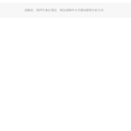
提醒您，我們不會以電話、簡訊或郵件方式通知變更付款方式。