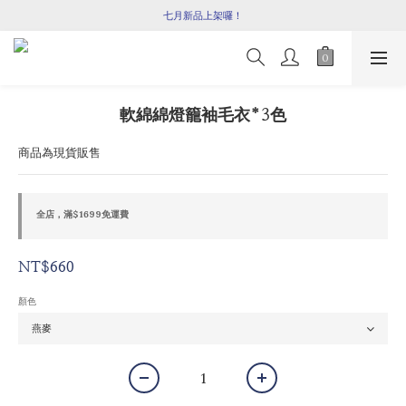
七月新品上架囉！
七月新品上架囉！
全館滿$1699即享免運！
快加入line官方好友,領取限定購物金100元喔🎉
七月新品上架囉！
軟綿綿燈籠袖毛衣*3色
商品為現貨販售
全店，滿$1699免運費
NT$660
顏色