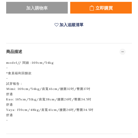
加入購物車
立即購買
加入追蹤清單
商品描述
model// 闆娘 :169cm/54kg
-
*會員福利回饋款
-
試穿報告：
Ｍimi: 169cm/54kg/肩寬41cm/腰圍32吋/臀圍37吋
舒適
Kuo: 165cm/51kg/肩寬38cm/腰圍
26吋/臀圍34.5吋
舒適
Yaya: 159cm/48kg/肩寬41cm/腰圍26吋/臀圍34.5吋
舒適
-