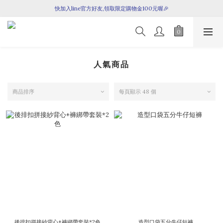
快加入line官方好友,領取限定購物金100元喔🎉
七月新品上架囉！
七月新品上架囉！
人氣商品
商品排序
每頁顯示 48 個
後排扣拼接紗背心+褲綁帶套裝*2色
造型口袋五分牛仔短褲