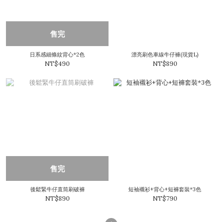
售完
日系感細條紋背心*2色
漂亮刷色車線牛仔褲(現貨L)
NT$490
NT$890
售完
後鬆緊牛仔直筒刷破褲
短袖襯衫+背心+短褲套裝*3色
NT$890
NT$790