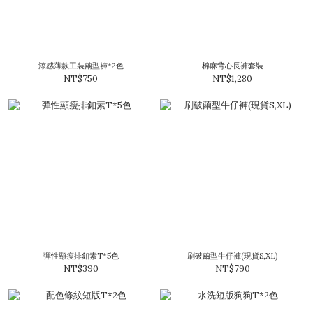
涼感薄款工裝繭型褲*2色
棉麻背心長褲套裝
NT$750
NT$1,280
彈性顯瘦排釦素T*5色
刷破繭型牛仔褲(現貨S,XL)
NT$390
NT$790