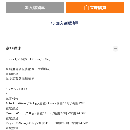
加入購物車
立即購買
加入追蹤清單
商品描述
model// 闆娘 :169cm/54kg
-
寬鬆落肩版型搭配復古卡通印花，
正面簡單，
轉身卻藏著滿滿細節。
"100%Cotton"
-
試穿報告：
Ｍimi: 169cm/54kg/肩寬41cm/腰圍32吋/臀圍37吋
寬鬆舒適
Kuo: 165cm/51kg/肩寬38cm/腰圍
26吋/臀圍34.5吋
寬鬆舒適
Yaya: 159cm/48kg/肩寬41cm/腰圍26吋/臀圍34.5吋
寬鬆舒適