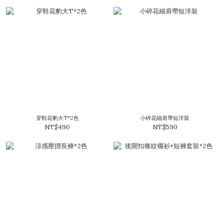
穿鞋花豹大T*2色
小碎花細肩帶短洋裝
NT$490
NT$590