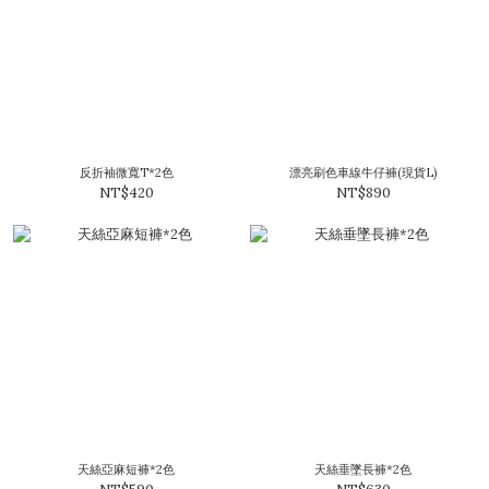
反折袖微寬T*2色
漂亮刷色車線牛仔褲(現貨L)
NT$420
NT$890
天絲亞麻短褲*2色
天絲垂墜長褲*2色