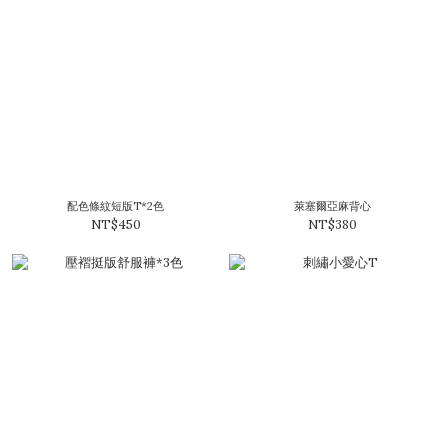
配色條紋短版T*2色
萊塞爾亞麻背心
NT$450
NT$380