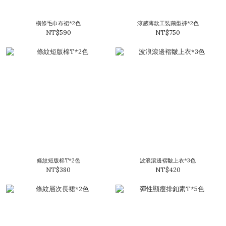
橫條毛巾布裙*2色
涼感薄款工裝繭型褲*2色
NT$590
NT$750
條紋短版棉T*2色
波浪滾邊褶皺上衣*3色
NT$380
NT$420