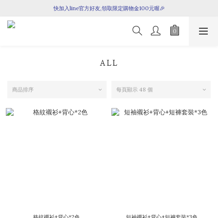
快加入line官方好友,領取限定購物金100元喔🎉
七月新品上架囉！
七月新品上架囉！
ALL
商品排序
每頁顯示 48 個
格紋襯衫+背心*2色
短袖襯衫+背心+短褲套裝*3色