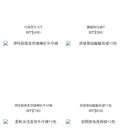
汽車照片大T
臘腸狗涼感T
NT$490
NT$380
彈性顯瘦直筒微喇叭牛仔褲
拼接蕾絲皺皺長裙*2色
NT$790
NT$630