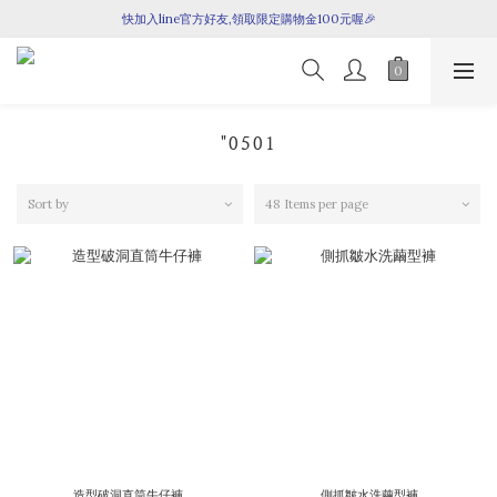
全館滿$1699即享免運！
快加入line官方好友,領取限定購物金100元喔🎉
全館滿$1699即享免運！
"0501
Sort by
48 Items per page
造型破洞直筒牛仔褲
側抓皺水洗繭型褲