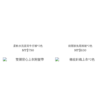
柔軟水洗直筒牛仔褲*2色
前開衩魚尾棉裙*2色
NT$790
NT$630