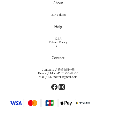
About
Our Values
Help
Q&A
Return Policy
VIP
Contact
Company / 丹晴有限公司
Hours / Mon-Fri 11:00-18:00
Mail / 1.69meter@gmail.com