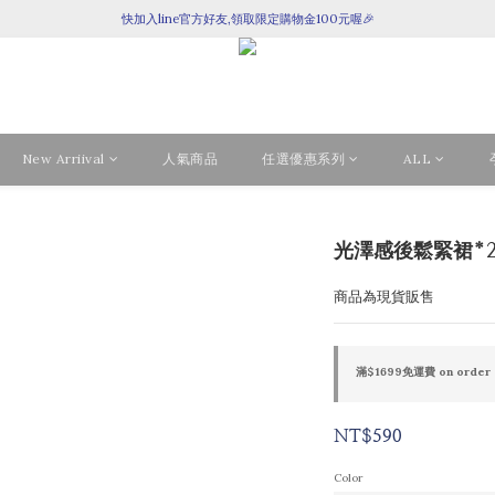
全館滿$1699即享免運！
快加入line官方好友,領取限定購物金100元喔🎉
全館滿$1699即享免運！
New Arriival
人氣商品
任選優惠系列
ALL
光澤感後鬆緊裙*
商品為現貨販售
滿$1699免運費 on order
NT$590
Color