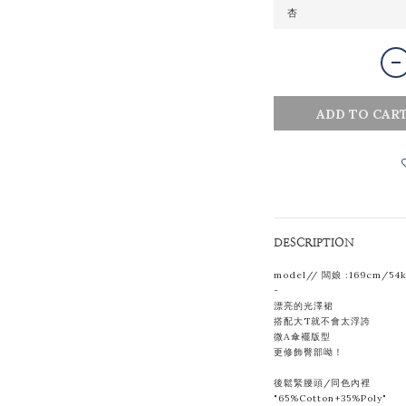
ADD TO CAR
DESCRIPTION
model// 闆娘 :169cm/54
-
漂亮的光澤裙
搭配大T就不會太浮誇
微A傘襬版型
更修飾臀部呦！
後鬆緊腰頭/同色內裡
"65%Cotton+35%Poly"