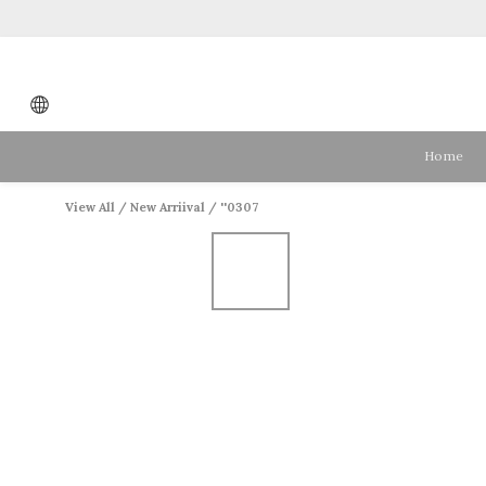
Home
View All
/
New Arriival
/
''0307