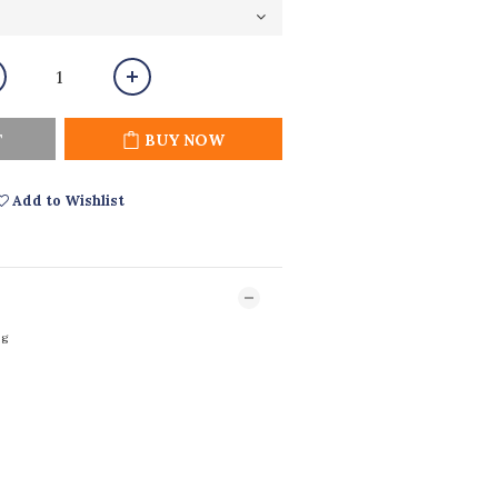
T
BUY NOW
Add to Wishlist
kg