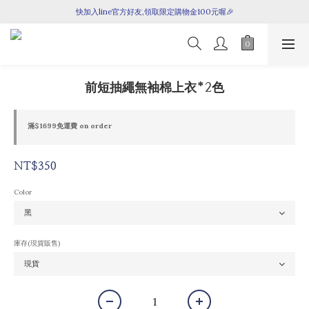
全館滿$1699即享免運！
快加入line官方好友,領取限定購物金100元喔🎉
全館滿$1699即享免運！
前短抽繩無袖棉上衣*2色
滿$1699免運費 on order
NT$350
Color
庫存(現貨販售)