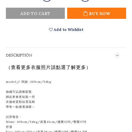
ADD TO CART
BUY NOW
Add to Wishlist
DESCRIPTION
（查看更多衣服照片請點選了解更多）
model// 闆娘 :169cm/54kg
抽繩可以調整鬆緊
綁起來會更短版一些
衣服材質類似雪花棉
帶有一點微透感喔～
試穿報告：
Ｍimi: 169cm/54kg/肩寬41cm/腰圍32吋/臀圍37吋
舒適
Kuo: 165cm/51kg/肩寬38cm/腰圍
26吋/臀圍34.5吋