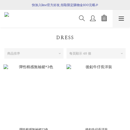
全館滿$1699即享免運！
快加入line官方好友,領取限定購物金100元喔🎉
全館滿$1699即享免運！
DRESS
商品排序
每頁顯示 48 個
彈性棉感無袖裙*3色
後釦牛仔長洋裝