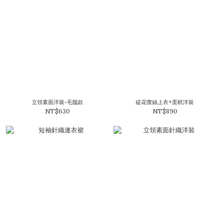
立領素面洋裝-毛鬚款
緹花蕾絲上衣+蛋糕洋裝
NT$630
NT$890