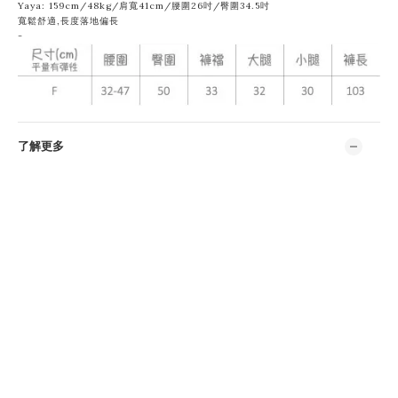
Yaya: 159cm/48kg/肩寬41cm/腰圍26吋/臀圍34.5吋
寬鬆舒適,長度落地偏長
-
了解更多