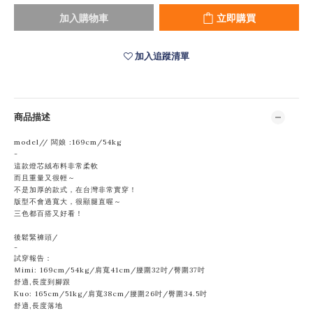
加入購物車
立即購買
加入追蹤清單
商品描述
model// 闆娘 :169cm/54kg
-
這款燈芯絨布料非常柔軟
而且重量又很輕～
不是加厚的款式，在台灣非常實穿！
版型不會過寬大，很顯腿直喔～
三色都百搭又好看！
後鬆緊褲頭/
-
試穿報告：
Ｍimi: 169cm/54kg/肩寬41cm/腰圍32吋/臀圍37吋
舒適,長度到腳跟
Kuo: 165cm/51kg/肩寬38cm/腰圍
26吋/臀圍34.5吋
舒適,長度落地