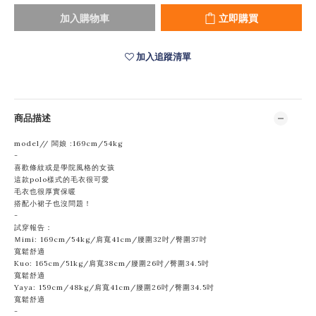
加入購物車
立即購買
加入追蹤清單
商品描述
model// 闆娘 :169cm/54kg
-
喜歡條紋或是學院風格的女孩
這款polo樣式的毛衣很可愛
毛衣也很厚實保暖
搭配小裙子也沒問題！
-
試穿報告：
Ｍimi: 169cm/54kg/肩寬41cm/腰圍32吋/臀圍37吋
寬鬆舒適
Kuo: 165cm/51kg/肩寬38cm/腰圍
26吋/臀圍34.5吋
寬鬆舒適
Yaya: 159cm/48kg/肩寬41cm/腰圍26吋/臀圍34.5吋
寬鬆舒適
-