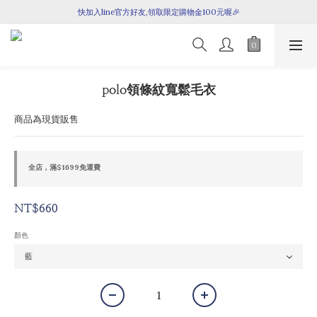
快加入line官方好友,領取限定購物金100元喔🎉
七月新品上架囉！
七月新品上架囉！
polo領條紋寬鬆毛衣
商品為現貨販售
全店，滿$1699免運費
NT$660
顏色