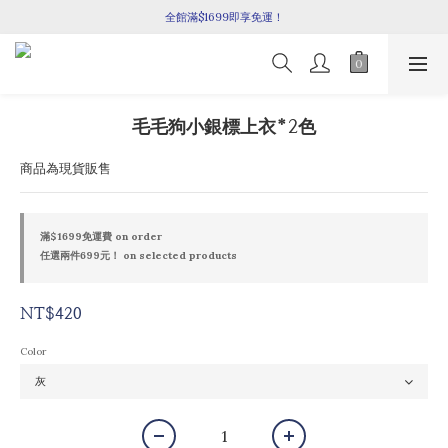
全館滿$1699即享免運！
七月新品上架囉！
快加入line官方好友,領取限定購物金100元喔🎉
七月新品上架囉！
毛毛狗小銀標上衣*2色
商品為現貨販售
滿$1699免運費 on order
任選兩件699元！ on selected products
NT$420
Color