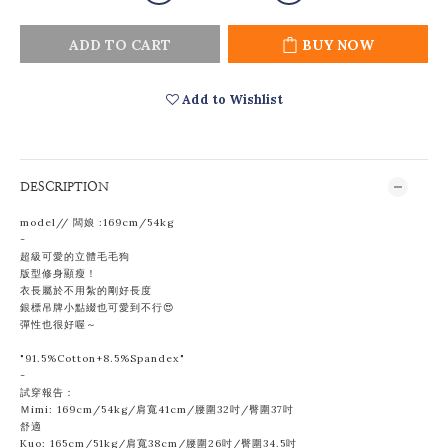
ADD TO CART
BUY NOW
Add to Wishlist
DESCRIPTION
model// 闆娘 :169cm/54kg
-
超級可愛的立體毛毛狗
版型修身顯瘦！
衣長屬於不用紮的剛好長度
銀標吊牌小點綴也可愛到不行😍
彈性也很好喔～
"
91.5%Cotton+8.5%Spandex
"
-
試穿報告：
Ｍimi: 169cm/54kg/肩寬41cm/腰圍32吋/臀圍37吋
舒適
Kuo: 165cm/51kg/肩寬38cm/腰圍
26吋/臀圍34.5吋